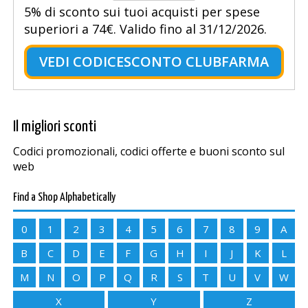
5% di sconto sui tuoi acquisti per spese
superiori a 74€. Valido fino al 31/12/2026.
VEDI CODICESCONTO CLUBFARMA
Il migliori sconti
Codici promozionali, codici offerte e buoni sconto sul
web
Find a Shop Alphabetically
0
1
2
3
4
5
6
7
8
9
A
B
C
D
E
F
G
H
I
J
K
L
M
N
O
P
Q
R
S
T
U
V
W
X
Y
Z