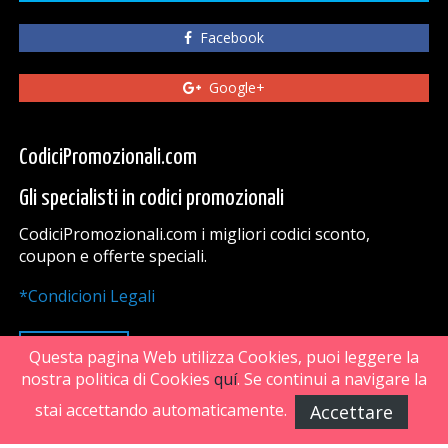
Facebook
Google+
CodiciPromozionali.com
Gli specialisti in codici promozionali
CodiciPromozionali.com i migliori codici sconto,
coupon e offerte speciali.
*Condicioni Legali
VAI SU
Questa pagina Web utilizza Cookies, puoi leggere la
nostra politica di Cookies
quí
. Se continui a navigare la
stai accettando automaticamente.
Accettare
FiveDoors Network 2018