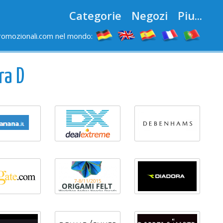
Categorie
Negozi
Piu...
romozionali.com nel mondo:
ra D