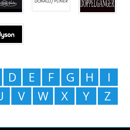
D
E
F
G
H
I
U
V
W
X
Y
Z