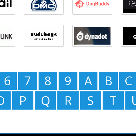
6
7
8
9
A
B
C
O
P
Q
R
S
T