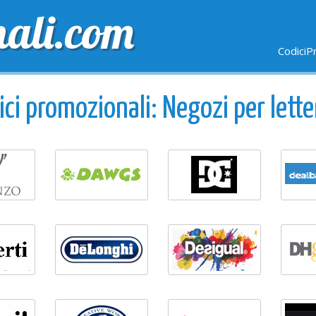
nali.com
CodiciP
GRATUITE
ULTIMI GIORNI
NUOVI NEGOZI
ici promozionali: Negozi per lette