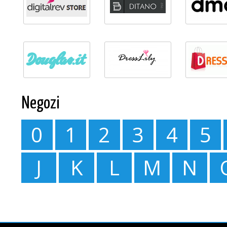
Negozi
0
1
2
3
4
5
J
K
L
M
N