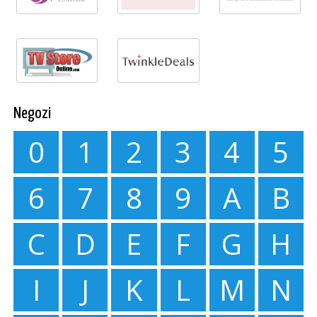
Negozi
0
1
2
3
4
5
6
7
8
9
A
B
C
D
E
F
G
H
I
J
K
L
M
N