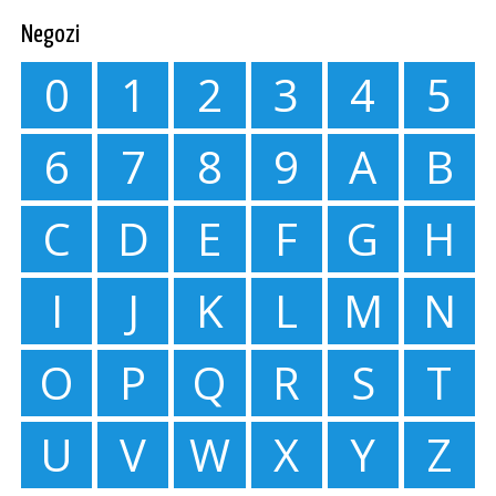
Negozi
0
1
2
3
4
5
6
7
8
9
A
B
C
D
E
F
G
H
I
J
K
L
M
N
O
P
Q
R
S
T
U
V
W
X
Y
Z