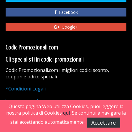
Facebook
Google+
CodiciPromozionali.com
Gli specialisti in codici promozionali
CodiciPromozionali.com i migliori codici sconto,
coupon e offerte speciali.
*Condicioni Legali
VAI SU
Questa pagina Web utilizza Cookies, puoi leggere la
nostra politica di Cookies
quí
. Se continui a navigare la
stai accettando automaticamente.
Accettare
FiveDoors Network 2018