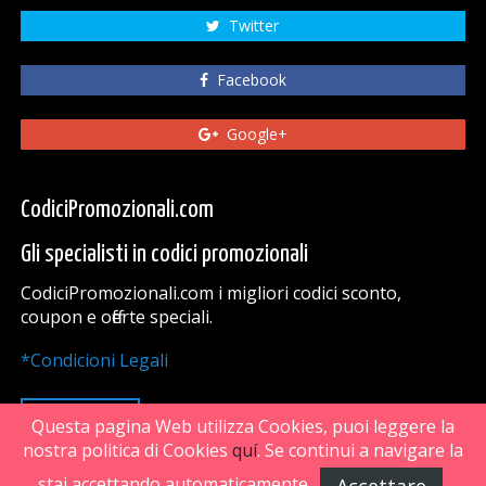
Twitter
Facebook
Google+
CodiciPromozionali.com
Gli specialisti in codici promozionali
CodiciPromozionali.com i migliori codici sconto,
coupon e offerte speciali.
*Condicioni Legali
VAI SU
Questa pagina Web utilizza Cookies, puoi leggere la
nostra politica di Cookies
quí
. Se continui a navigare la
stai accettando automaticamente.
FiveDoors Network 2018