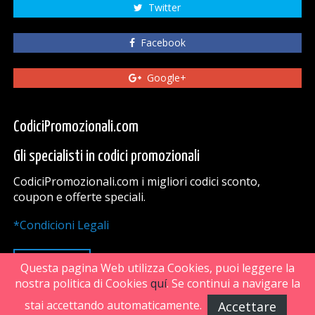
Twitter
Facebook
Google+
CodiciPromozionali.com
Gli specialisti in codici promozionali
CodiciPromozionali.com i migliori codici sconto,
coupon e offerte speciali.
*Condicioni Legali
VAI SU
Questa pagina Web utilizza Cookies, puoi leggere la
nostra politica di Cookies
quí
. Se continui a navigare la
stai accettando automaticamente.
Accettare
FiveDoors Network 2018