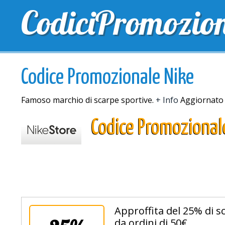
CodiciPromozio
TOP SCONTI
SCONTI ESCLUSIVI
SPEDIZIONE 
Codice Promozionale Nike
Famoso marchio di scarpe sportive.
+ Info
Aggiornato 
Codice Promozional
Approffita del 25% di s
da ordini di 50€.