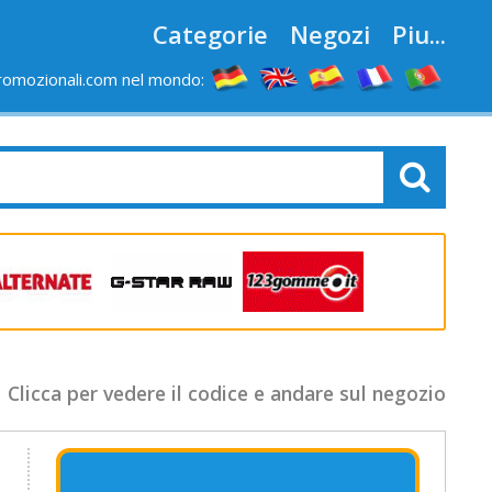
Categorie
Negozi
Piu...
romozionali.com nel mondo:
Clicca per vedere il codice e andare sul negozio
e