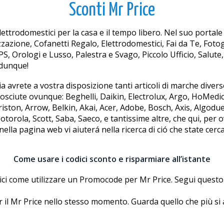
Sconti Mr Price
elettrodomestici per la casa e il tempo libero. Nel suo portale
izzazione, Cofanetti Regalo, Elettrodomestici, Fai da Te, Fotog
Orologi e Lusso, Palestra e Svago, Piccolo Ufficio, Salute, B
 dunque!
a avrete a vostra disposizione tanti articoli di marche diverse
sciute ovunque: Beghelli, Daikin, Electrolux, Argo, HoMedics
ton, Arrow, Belkin, Akai, Acer, Adobe, Bosch, Axis, Algodue, 
Motorola, Scott, Saba, Saeco, e tantissime altre, che qui, per
nella pagina web vi aiuterá nella ricerca di ció che state cer
Come usare i codici sconto e risparmiare all’istante
ci come utilizzare un Promocode per Mr Price. Segui questo
 il Mr Price nello stesso momento. Guarda quello che più si ad