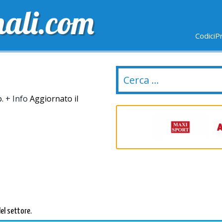
nali.com
CodiciP
GRATUITE
ULTIMI GIORNI
NUOVI NEGOZI
o.
+ Info
Aggiornato il
del settore.