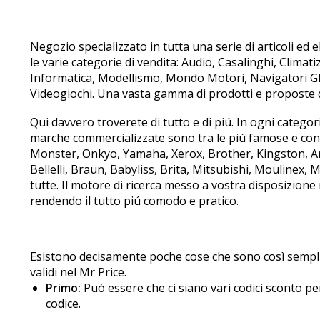
Negozio specializzato in tutta una serie di articoli ed 
le varie categorie di vendita: Audio, Casalinghi, Climat
Informatica, Modellismo, Mondo Motori, Navigatori GPS, 
Videogiochi. Una vasta gamma di prodotti e proposte
Qui davvero troverete di tutto e di piú. In ogni categori
marche commercializzate sono tra le piú famose e cono
Monster, Onkyo, Yamaha, Xerox, Brother, Kingston, Aris
Bellelli, Braun, Babyliss, Brita, Mitsubishi, Moulinex, 
tutte. Il motore di ricerca messo a vostra disposizione 
rendendo il tutto piú comodo e pratico.
Esistono decisamente poche cose che sono così sempli
validi nel Mr Price.
Primo:
Può essere che ci siano vari codici sconto per
codice.