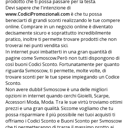
prodotto che ti possa passare per la testa.
Devi sapere che l'intenzione di
www.CodiciPromozionali.com
è che tu possa
beneficiarti di grandi sconti realizzando le tue compere
online. Comprare in un negozio online è diventato
decisamente sicuro e soprattutto incredibilmente
pratico, inoltre ti permette trovare prodotti che non
troverai nei punti vendita fisici.
In internet puoi imbatterti in una gran quantità di
pagine come Svmoscow.Però non tutti dispongono di
così buoni Codici Sconto. Fortunatamente per quanto
riguarda Svmoscow, ti permette, molte volte, di
trovare sconti per le tue spese impiegando un Codice
Sconto.
Non avere dubbi! Svmoscow è una delle migliori
opzioni in internet quando cerchi Gioielli, Scarpe,
Accessori Moda, Moda. Tra le sue virtù troviamo ottimi
prezzi e una gran qualità. Siccome vogliamo che tu
possa risparmiare il più possibile nei tuoi acquisti ti
offriamo i Codici Sconto e Buoni Sconto per Svmoscow
che ti permetteranno di trarre il massimo profitto ai