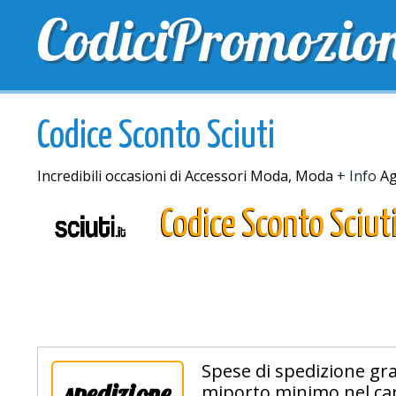
CodiciPromozio
TOP SCONTI
SCONTI ESCLUSIVI
SPEDIZIONE 
Codice Sconto Sciuti
Incredibili occasioni di Accessori Moda, Moda
+ Info
Ag
Codice Sconto Sciut
Spese di spedizione gra
spedizione
miporto minimo nel car