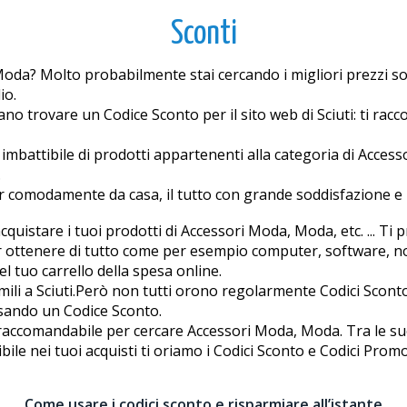
Sconti
da? Molto probabilmente stai cercando i migliori prezzi sott
io.
no trovare un Codice Sconto per il sito web di Sciuti: ti rac
mbattibile di prodotti appartenenti alla categoria di Acc
.
er comodamente da casa, il tutto con grande soddisfazione e
quistare i tuoi prodotti di Accessori Moda, Moda, etc. ... Ti 
 ottenere di tutto come per esempio computer, software, notti
 tuo carrello della spesa online.
li a Sciuti.Però non tutti offrono regolarmente Codici Sconto
i usando un Codice Sconto.
raccomandabile per cercare Accessori Moda, Moda. Tra le sue
le nei tuoi acquisti ti offriamo i Codici Sconto e Codici Promo
Come usare i codici sconto e risparmiare all’istante