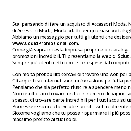
Stai pensando di fare un acquisto di Accessori Moda, Mo
di Accessori Moda, Moda adatti per qualsiasi portafogl
Abbiamo un messaggio per tutti gli utenti che desidera
www.CodiciPromozionali.com
.
Come già saprai questa impresa propone un catalogo i
promozioni incredibili. Ti presentiamo
la web di Sciuti
Sempre più utenti effettuano le loro spese dal comput
Con molta probabilità cercavi di trovare una web per ac
Gli acquisti su Internet sono un'occasione perfetta per
Pensiamo che sia perfetto riuscire a spendere meno nel
Non risulta raro trovare un buon numero di pagine simi
spesso, di trovare offerte incredibili per i tuoi acquist
Puoi essere sicuro che Sciuti è un sito web realmente 
Siccome vogliamo che tu possa risparmiare il più possibi
massimo profitto ai tuoi soldi.