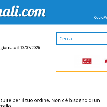
nali.com
CodiciP
GRATUITE
ULTIMI GIORNI
NUOVI NEGOZI
giornato il 13/07/2026
i
tuite per il tuo ordine. Non c'è bisogno di un
rello.