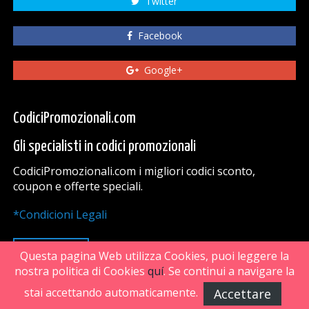
Twitter
Facebook
Google+
CodiciPromozionali.com
Gli specialisti in codici promozionali
CodiciPromozionali.com i migliori codici sconto,
coupon e offerte speciali.
*Condicioni Legali
VAI SU
Questa pagina Web utilizza Cookies, puoi leggere la
nostra politica di Cookies
quí
. Se continui a navigare la
stai accettando automaticamente.
Accettare
FiveDoors Network 2018