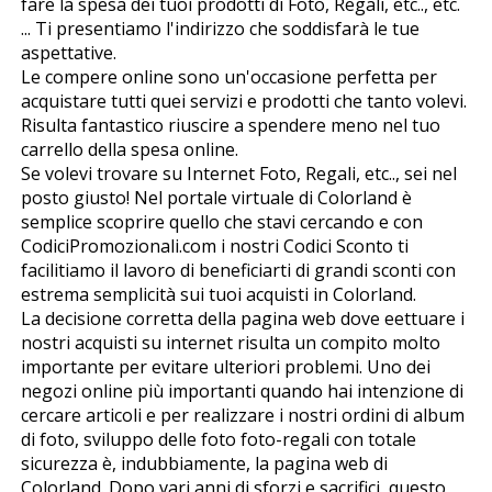
fare la spesa dei tuoi prodotti di Foto, Regali, etc.., etc.
... Ti presentiamo l'indirizzo che soddisfarà le tue
aspettative.
Le compere online sono un'occasione perfetta per
acquistare tutti quei servizi e prodotti che tanto volevi.
Risulta fantastico riuscire a spendere meno nel tuo
carrello della spesa online.
Se volevi trovare su Internet Foto, Regali, etc.., sei nel
posto giusto! Nel portale virtuale di Colorland è
semplice scoprire quello che stavi cercando e con
CodiciPromozionali.com i nostri Codici Sconto ti
facilitiamo il lavoro di beneficiarti di grandi sconti con
estrema semplicità sui tuoi acquisti in Colorland.
La decisione corretta della pagina web dove effettuare i
nostri acquisti su internet risulta un compito molto
importante per evitare ulteriori problemi. Uno dei
negozi online più importanti quando hai intenzione di
cercare articoli e per realizzare i nostri ordini di album
di foto, sviluppo delle foto foto-regali con totale
sicurezza è, indubbiamente, la pagina web di
Colorland. Dopo vari anni di sforzi e sacrifici, questo