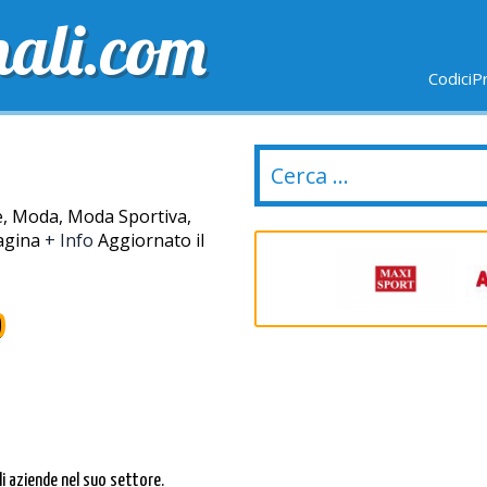
nali.com
CodiciP
GRATUITE
ULTIMI GIORNI
NUOVI NEGOZI
e, Moda, Moda Sportiva,
pagina
+ Info
Aggiornato il
o
li aziende nel suo settore.