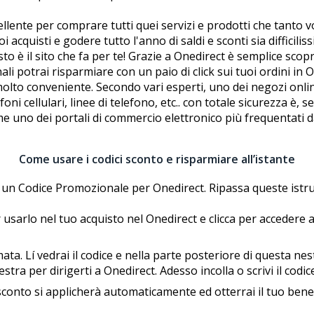
lente per comprare tutti quei servizi e prodotti che tanto vo
 acquisti e godere tutto l'anno di saldi e sconti sia difficili
sto è il sito che fa per te! Grazie a Onedirect è semplice scop
 potrai risparmiare con un paio di click sui tuoi ordini in O
molto conveniente. Secondo vari esperti, uno dei negozi onli
lefoni cellulari, linee di telefono, etc.. con totale sicurezza è,
e uno dei portali di commercio elettronico più frequentati da
Come usare i codici sconto e risparmiare all’istante
 un Codice Promozionale per Onedirect. Ripassa queste istruzi
usarlo nel tuo acquisto nel Onedirect e clicca per accedere a
. Lí vedrai il codice e nella parte posteriore di questa fines
estra per dirigerti a Onedirect. Adesso incolla o scrivi il codi
conto si applicherà automaticamente ed otterrai il tuo benefici