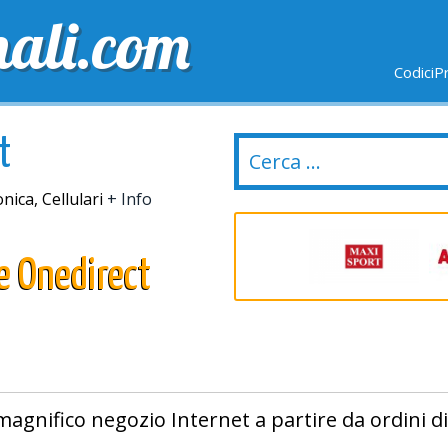
nali.com
CodiciP
GRATUITE
ULTIMI GIORNI
NUOVI NEGOZI
t
nica, Cellulari
+ Info
e Onedirect
magnifico negozio Internet a partire da ordini di