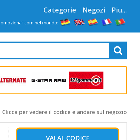
Categorie
Negozi
Piu...
romozionali.com nel mondo:
Clicca per vedere il codice e andare sul negozio
VAI AL
CODICE