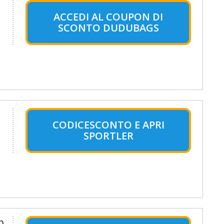
ACCEDI AL COUPON DI
SCONTO DUDUBAGS
CODICESCONTO E APRI
SPORTLER
b.