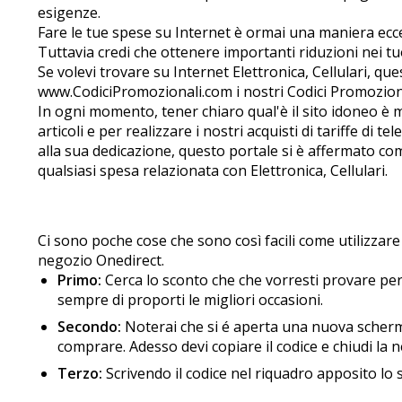
esigenze.
Fare le tue spese su Internet è ormai una maniera eccel
Tuttavia credi che ottenere importanti riduzioni nei tuoi
Se volevi trovare su Internet Elettronica, Cellulari, que
www.CodiciPromozionali.com i nostri Codici Promozionali
In ogni momento, tener chiaro qual'è il sito idoneo è 
articoli e per realizzare i nostri acquisti di tariffe di te
alla sua dedicazione, questo portale si è affermato com
qualsiasi spesa relazionata con Elettronica, Cellulari.
Ci sono poche cose che sono così facili come utilizzare
negozio Onedirect.
Primo:
Cerca lo sconto che che vorresti provare per 
sempre di proporti le migliori occasioni.
Secondo:
Noterai che si é aperta una nuova schermata
comprare. Adesso devi copiare il codice e chiudi la fin
Terzo:
Scrivendo il codice nel riquadro apposito lo s