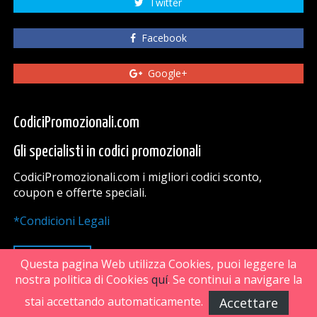
Twitter
Facebook
Google+
CodiciPromozionali.com
Gli specialisti in codici promozionali
CodiciPromozionali.com i migliori codici sconto,
coupon e offerte speciali.
*Condicioni Legali
VAI SU
Questa pagina Web utilizza Cookies, puoi leggere la
nostra politica di Cookies
quí
. Se continui a navigare la
stai accettando automaticamente.
Accettare
FiveDoors Network 2018