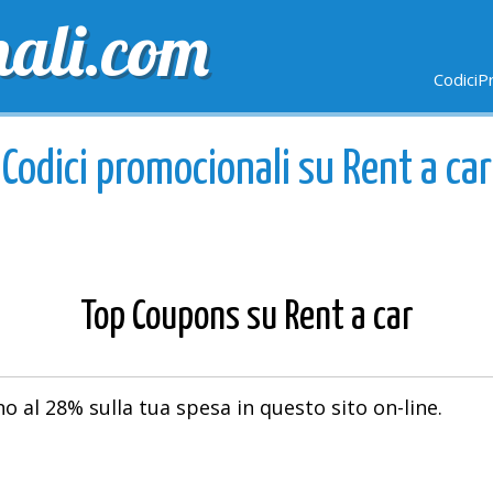
nali.com
CodiciP
GRATUITE
ULTIMI GIORNI
NUOVI NEGOZI
Codici promocionali su Rent a car
Top Coupons su Rent a car
o al 28% sulla tua spesa in questo sito on-line.