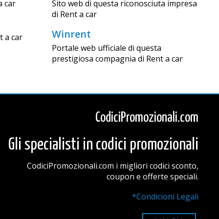
a car
Sito web di questa riconosciuta impresa
di Rent a car
Winrent
t a car
Portale web ufficiale di questa
prestigiosa compagnia di Rent a car
CodiciPromozionali.com
Gli specialisti in codici promozionali
CodiciPromozionali.com i migliori codici sconto,
coupon e offerte speciali.
*Condicioni Legali