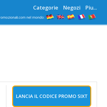
Categorie
Negozi
Piu...
romozionali.com nel mondo:
LANCIA IL CODICE PROMO SIXT