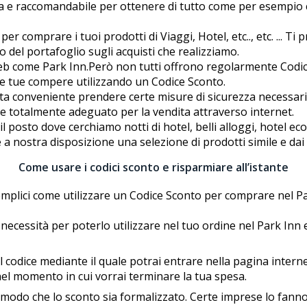
 e raccomandabile per ottenere di tutto come per esempio c
r comprare i tuoi prodotti di Viaggi, Hotel, etc.., etc. ... Ti 
 del portafoglio sugli acquisti che realizziamo.
e web come Park Inn.Però non tutti offrono regolarmente Cod
 le tue compere utilizzando un Codice Sconto.
a conveniente prendere certe misure di sicurezza necessarie
 e totalmente adeguato per la vendita attraverso internet.
 posto dove cerchiamo notti di hotel, belli alloggi, hotel e
a nostra disposizione una selezione di prodotti simile e dai p
Come usare i codici sconto e risparmiare all’istante
plici come utilizzare un Codice Sconto per comprare nel Park
 necessità per poterlo utilizzare nel tuo ordine nel Park Inn 
codice mediante il quale potrai entrare nella pagina internet d
e nel momento in cui vorrai terminare la tua spesa.
in modo che lo sconto sia formalizzato. Certe imprese lo fa