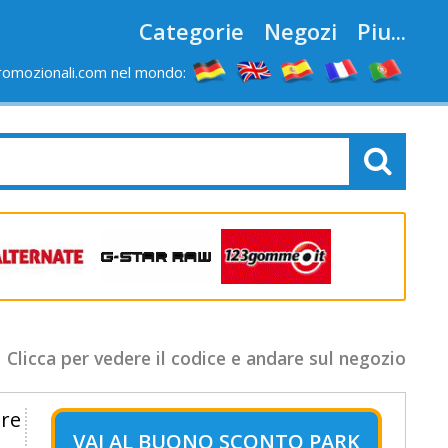
Categorie
Negozi
Piu...
romozionali.com nel mondo:
Clicca per vedere il codice e andare sul negozio
ire
VAI AL
BUONO SCONTO PARK