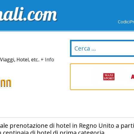
nali.com
CodiciP
GRATUITE
ULTIMI GIORNI
NUOVI NEGOZI
Viaggi, Hotel, etc..
+ Info
Inn
ale prenotazione di hotel in Regno Unito a part
 centinaia di hotel di prima categoria.