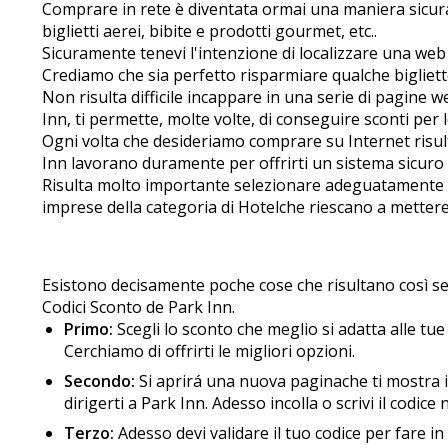
Comprare in rete è diventata ormai una maniera sicura
biglietti aerei, bibite e prodotti gourmet, etc..
Sicuramente tenevi l'intenzione di localizzare una web pe
Crediamo che sia perfetto risparmiare qualche biglietto
Non risulta difficile incappare in una serie di pagin
Inn, ti permette, molte volte, di conseguire sconti per
Ogni volta che desideriamo comprare su Internet risult
Inn lavorano duramente per offrirti un sistema sicuro
Risulta molto importante selezionare adeguatamente il
imprese della categoria di Hotelche riescano a mettere 
Esistono decisamente poche cose che risultano così sem
Codici Sconto de Park Inn.
Primo:
Scegli lo sconto che meglio si adatta alle tue
Cerchiamo di offrirti le migliori opzioni.
Secondo:
Si aprirá una nuova paginache ti mostra il 
dirigerti a Park Inn. Adesso incolla o scrivi il codic
Terzo:
Adesso devi validare il tuo codice per fare 