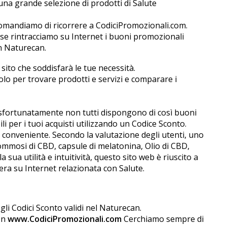
una grande selezione di prodotti di Salute
comandiamo di ricorrere a CodiciPromozionali.com.
sse rintracciamo su Internet i buoni promozionali
in Naturecan.
 sito che soddisfarà le tue necessità.
olo per trovare prodotti e servizi e comparare i
 sfortunatamente non tutti dispongono di così buoni
i per i tuoi acquisti utilizzando un Codice Sconto.
o conveniente. Secondo la valutazione degli utenti, uno
, gommosi di CBD, capsule di melatonina, Olio di CBD,
 sua utilità e intuitività, questo sito web è riuscito a
pera su Internet relazionata con Salute.
gli Codici Sconto validi nel Naturecan.
.In
www.CodiciPromozionali.com
Cerchiamo sempre di