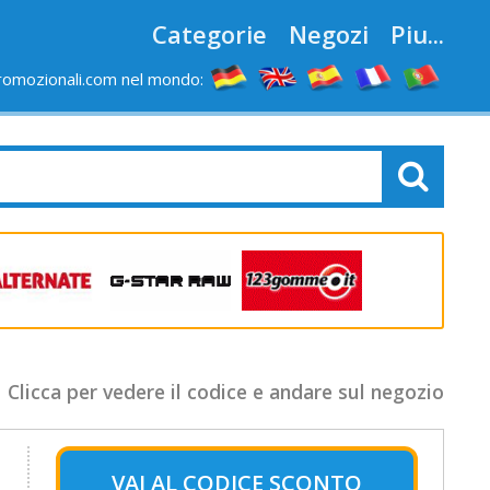
Categorie
Negozi
Piu...
romozionali.com nel mondo:
Clicca per vedere il codice e andare sul negozio
VAI AL
CODICE SCONTO