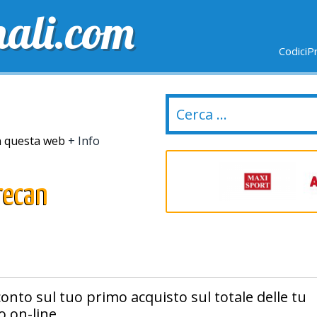
nali.com
CodiciP
GRATUITE
ULTIMI GIORNI
NUOVI NEGOZI
in questa web
+ Info
recan
conto sul tuo primo acquisto sul totale delle tu
 on-line.