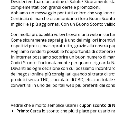
Desideri effettuare un ordine di Salute? Sicuramente st
complementati con grandi offerte e promozioni.
Abbiamo un messaggio per tutti coloro che vogliono tr
Centinaia di marche ci comunicano i loro Buoni Sconto
migliori e i più aggiornati. Con un Buono Sconto valido
Con molta probabilità volevi trovare una web in cui fare 
Come sicuramente saprai già uno dei migliori incentivi 
rispettivi prezzi, ma soprattutto, grazie alla nostra pag
Vogliamo renderti possibile l'opportunità di ottenere 
In internet possiamo scoprire un buon numero di march
Codici Sconto. Fortunatamente per quanto riguarda Natur
Davanti ad ogni decisione con cui possiamo incontrarci
dei negozi online più consigliati quando si tratta di tr
prodotti senza THC, cioccolato di CBD, etc.. con totale s
convertirsi in uno dei portali web più preferiti dai co
Vedrai che è molto semplice usare
i cupon sconto di 
Primo:
Cerca lo sconto che più ti piace per usarlo n