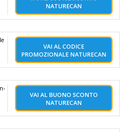
NATURECAN
le
VAI AL
CODICE
PROMOZIONALE NATURECAN
on-
VAI AL
BUONO SCONTO
NATURECAN