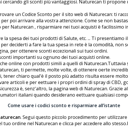
ai cercando gli sconti più vantaggiosi. Naturecan ti propone 
ovare un Codice Sconto per il sito web di Naturecan: ti rac
 per poi arrivare alla vostra attenzione. Come se non basta
 per Naturecan , risparmiare nei tuoi acquisti è facilissimo 
la spesa dei tuoi prodotti di Salute, etc. ... Ti presentiamo il
per deciderti a fare la tua spesa in rete è la comodità, non s
ina, per ottenere sconti eccezionali sui tuoi ordini.
sconti importanti su ognuno dei tuoi acquisti online.
e online con prodotti simili a quelli di Naturecan.Tuttavia
ecan, ti permette, molte volte, di ottenere offerte incredibil
, tener chiaro qual'è il posto più adatto risulta essere molt
ovare articoli e per effettuare i propri ordini di spray di CBD
icurezza è, senz'altro, la pagina web di Naturecan. Grazie alla
nsumatori italiani quando desiderano effettuare qualsiasi com
Come usare i codici sconto e risparmiare all’istante
Naturecan
. Segui questo piccolo procedimento per utilizzare 
el tuo ordine nel Naturecan e clicca per accedere allo stesso