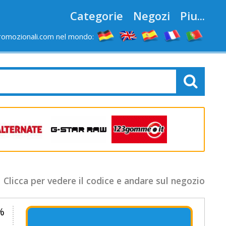
Categorie
Negozi
Piu...
romozionali.com nel mondo:
Clicca per vedere il codice e andare sul negozio
0%