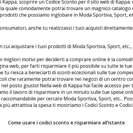
 Kappa, scoprire un Codice Sconto per il sito web di Kappa: n
lla quale comodamente potrai trovare un magnifico catalogo 
 prodotti che possiamo inglobare in Moda Sportiva, Sport, et
umatori, anche tu realizzassi i tuoi acquisti direttamente da
 cui acquistare i tuoi prodotti di Moda Sportiva, Sport, etc.., 
migliori motivi per deciderti a comprare online è la comodit
gina web, per farti risparmiare il più possibile su tutte le tu
tu riesca a beneficiarti di sconti eccezionali sulle tue comp
icoli che raramente potrai trovare nei negozi di un centro c
ei nel posto giusto! Nella web di Kappa hai facile accesso per
iamo il lavoro di risparmiare in un minuto sulle tue spese onl
raccomandabile per cercare Moda Sportiva, Sport, etc... Pos
a più attrattiva la spesa ti mostriamo i Codici Sconto e Codici
Come usare i codici sconto e risparmiare all’istante