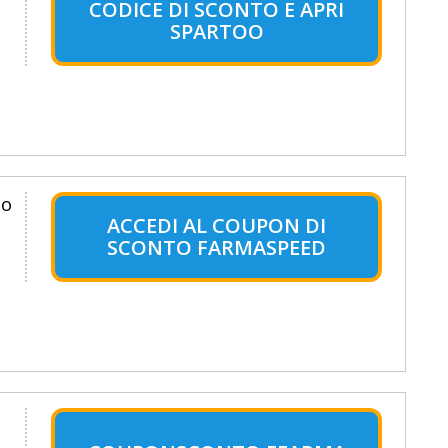
CODICE DI SCONTO E APRI
SPARTOO
to
ACCEDI AL COUPON DI
SCONTO FARMASPEED