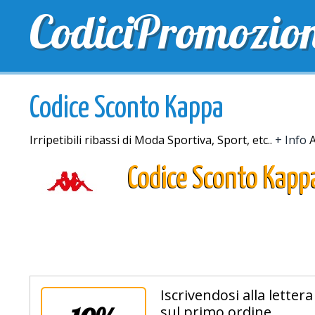
CodiciPromozio
TOP SCONTI
SCONTI ESCLUSIVI
SPEDIZIONE 
Codice Sconto Kappa
Irripetibili ribassi di Moda Sportiva, Sport, etc..
+ Info
A
Codice Sconto Kapp
Iscrivendosi alla letter
sul primo ordine.