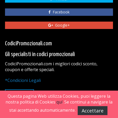
Facebook
Google+
CodiciPromozionali.com
Gli specialisti in codici promozionali
CodiciPromozionali.com i migliori codici sconto,
coupon e offerte speciali.
*Condicioni Legali
VAI SU
Questa pagina Web utilizza Cookies, puoi leggere la
nostra politica di Cookies
quí
. Se continui a navigare la
stai accettando automaticamente.
Accettare
FiveDoors Network 2018