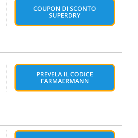
COUPON DI SCONTO
SUPERDRY
PREVELA IL CODICE
FARMAERMANN
.