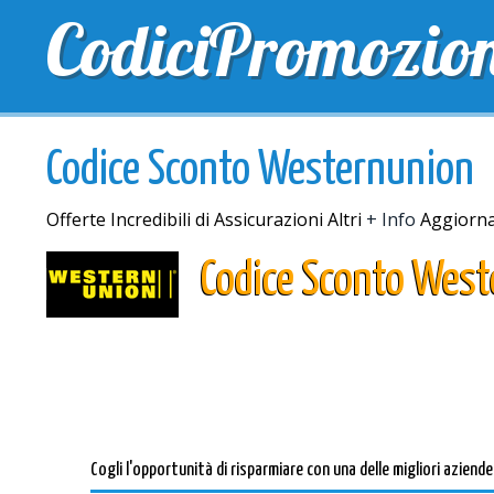
CodiciPromozio
TOP SCONTI
SCONTI ESCLUSIVI
SPEDIZIONE 
Codice Sconto Westernunion
Offerte Incredibili di Assicurazioni Altri
+ Info
Aggiorna
Codice Sconto Wes
Cogli l'opportunità di risparmiare con una delle migliori aziend