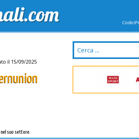
nali.com
CodiciP
GRATUITE
ULTIMI GIORNI
NUOVI NEGOZI
to il 15/09/2025
ternunion
e nel suo settore.