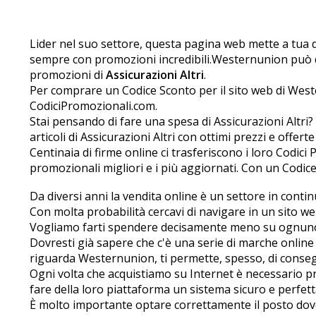
Lider nel suo settore, questa pagina web mette a tua d
sempre con promozioni incredibili.Westernunion può de
promozioni di
Assicurazioni Altri
.
Per comprare un Codice Sconto per il sito web di West
CodiciPromozionali.com.
Stai pensando di fare una spesa di Assicurazioni Altri
articoli di Assicurazioni Altri con ottimi prezzi e offert
Centinaia di firme online ci trasferiscono i loro Codic
promozionali migliori e i più aggiornati. Con un Codi
Da diversi anni la vendita online è un settore in cont
Con molta probabilità cercavi di navigare in un sito web 
Vogliamo farti spendere decisamente meno su ognuno d
Dovresti già sapere che c'è una serie di marche online
riguarda Westernunion, ti permette, spesso, di conse
Ogni volta che acquistiamo su Internet è necessario pr
fare della loro piattaforma un sistema sicuro e perfet
È molto importante optare correttamente il posto dove