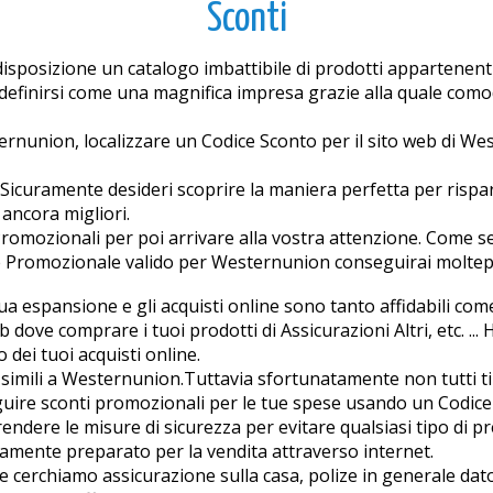
Sconti
isposizione un catalogo imbattibile di prodotti appartenenti 
finirsi come una magnifica impresa grazie alla quale comoda
ernunion, localizzare un Codice Sconto per il sito web di W
? Sicuramente desideri scoprire la maniera perfetta per ris
e ancora migliori.
i Promozionali per poi arrivare alla vostra attenzione. Come
ce Promozionale valido per Westernunion conseguirai moltepl
inua espansione e gli acquisti online sono tanto affidabili c
dove comprare i tuoi prodotti di Assicurazioni Altri, etc. ... 
ei tuoi acquisti online.
 simili a Westernunion.Tuttavia sfortunatamente non tutti t
guire sconti promozionali per le tue spese usando un Codice
endere le misure di sicurezza per evitare qualsiasi tipo di
tamente preparato per la vendita attraverso internet.
 cerchiamo assicurazione sulla casa, polize in generale dato