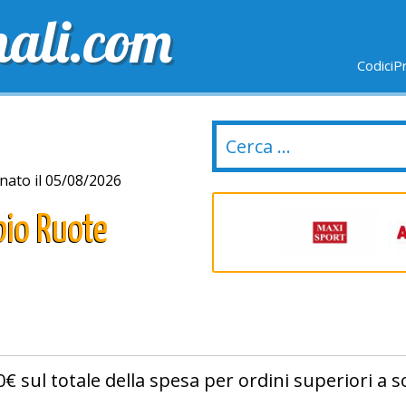
nali.com
CodiciP
GRATUITE
ULTIMI GIORNI
NUOVI NEGOZI
ato il 05/08/2026
bio Ruote
€ sul totale della spesa per ordini superiori a so