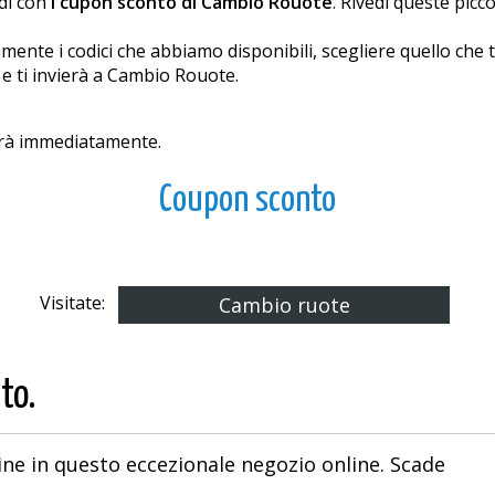
ldi con
i cupon sconto di Cambio Rouote
. Rivedi queste picc
e i codici che abbiamo disponibili, scegliere quello che ti p
 e ti invierà a Cambio Rouote.
lerà immediatamente.
Coupon sconto
Visitate:
Cambio ruote
to.
ne in questo eccezionale negozio online. Scade