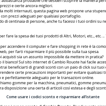
.? È abbastanza probabile che desideri scoprire la maniera p
prezzi e offerte ancora migliori.
da molti internauti, questa pagina web propone una stupend
 con prezzi adeguati per qualsiasi portafoglio.
di centinaia di persone, anche tu facessi i tuoi ordini su n
 fare la spesa dei tuoi prodotti di Altri, Motori, etc.., etc. .
 per accendere il computer e fare shopping in rete è la comod
web, per farti risparmiare il più possibile sulla tua spesa.
i acquisti sia un assunto impossibile da mettere in pratica?
ato il bianco! Sul sito internet di Cambio Rouote hai facile ac
i beneficiarti di grandi sconti con un paio di click sui tuoi
dere certe precauzioni importanti per evitare qualsiasi ti
ro e perfettamente adeguato per le transazioni online.
erchiamo gomme per la macchina, pneumatici, gomme pneumat
 disposizione una offerta di articoli così estesa e degli scont
Come usare i codici sconto e risparmiare all’istante