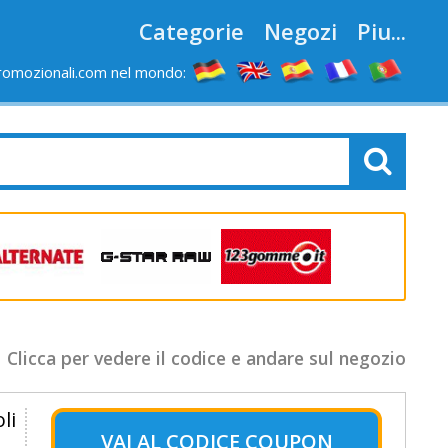
Categorie
Negozi
Piu...
romozionali.com nel mondo:
Clicca per vedere il codice e andare sul negozio
li
VAI AL
CODICE COUPON