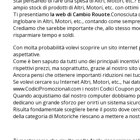
Stai pensando di fare una spesa di Altri, Motori, etc.
ampio stock di prodotti di Altri, Motori, etc.. con ottimi 
Ti presentiamo
la web di Cambio Rouote
.Conosciuta 
inglobare in Altri, Motori, etc.., contando come sempre
Crediamo che sarebbe importante che, allo stesso modo 
risparmiare tempo e soldi.
Con molta probabilità volevi scoprire un sito internet per
aspettative.
Come è ben saputo da tutti uno dei principali incentivi
rispettivi prezzi, ma soprattutto, grazie al nostro sito 
Ancora pensi che ottenere importanti riduzioni nei tuo
Se volevi cercare su Internet Altri, Motori, etc.., hai d
www.CodiciPromozionali.com i nostri Codici Coupon potra
Quando acquistiamo dal nostro computer dobbiamo pren
dedicano un grande sforzo per offrirti un sistema sicu
Risulta fondamentale scegliere bene il posto dove c
della categoria di Motoriche riescano a mettere a nostra