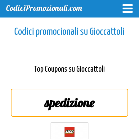
CodiciPromozionali.com
TOP SCONTI
SCONTI ESCLUSIVI
SPEDIZIONE GRA
Codici promocionali su Gioccattoli
Top Coupons su Gioccattoli
spedizione