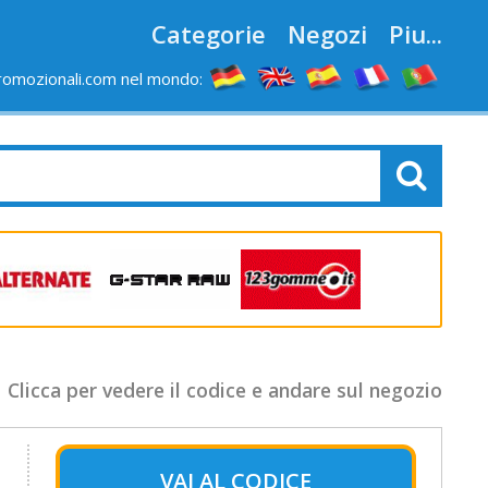
Categorie
Negozi
Piu...
romozionali.com nel mondo:
Clicca per vedere il codice e andare sul negozio
VAI AL
CODICE