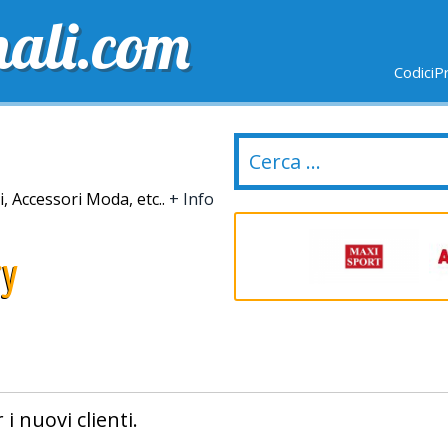
nali.com
CodiciP
GRATUITE
ULTIMI GIORNI
NUOVI NEGOZI
, Accessori Moda, etc..
+ Info
ry
i nuovi clienti.