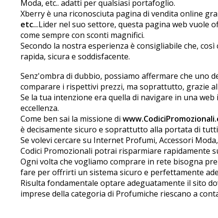
Moda, etc.. adatti per qualsiasi portafoglio.
Xberry è una riconosciuta pagina di vendita online graz
etc..
.Lider nel suo settore, questa pagina web vuole of
come sempre con sconti magnifici.
Secondo la nostra esperienza è consigliabile che, così 
rapida, sicura e soddisfacente.
Senz'ombra di dubbio, possiamo affermare che uno dei g
comparare i rispettivi prezzi, ma soprattutto, grazie all
Se la tua intenzione era quella di navigare in una web in
eccellenza.
Come ben sai la missione di
www.CodiciPromozionali
è decisamente sicuro e soprattutto alla portata di tutti,
Se volevi cercare su Internet Profumi, Accessori Moda, 
Codici Promozionali potrai risparmiare rapidamente su
Ogni volta che vogliamo comprare in rete bisogna prend
fare per offrirti un sistema sicuro e perfettamente ad
Risulta fondamentale optare adeguatamente il sito do
imprese della categoria di Profumiche riescano a contar