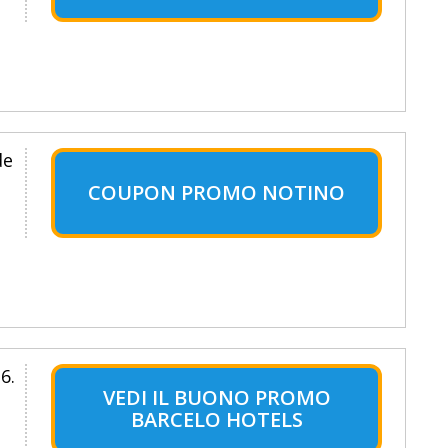
de
COUPON PROMO NOTINO
6.
VEDI IL BUONO PROMO
BARCELO HOTELS