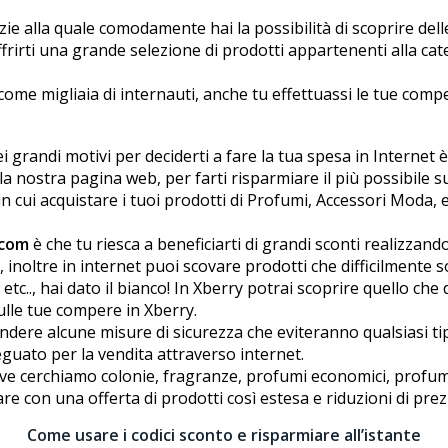
ie alla quale comodamente hai la possibilità di scoprire dell
frirti una grande selezione di prodotti appartenenti alla cat
come migliaia di internauti, anche tu effettuassi le tue compe
randi motivi per deciderti a fare la tua spesa in Internet è 
a nostra pagina web, per farti risparmiare il più possibile su
 cui acquistare i tuoi prodotti di Profumi, Accessori Moda, etc
.com
è che tu riesca a beneficiarti di grandi sconti realizzand
 inoltre in internet puoi scovare prodotti che difficilmente so
etc.., hai dato il bianco! In Xberry potrai scoprire quello ch
lle tue compere in Xberry.
ere alcune misure di sicurezza che eviteranno qualsiasi tip
eguato per la vendita attraverso internet.
ve cerchiamo colonie, fragranze, profumi economici, profu
e con una offerta di prodotti così estesa e riduzioni di prez
Come usare i codici sconto e risparmiare all’istante