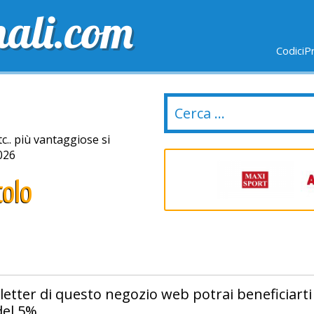
nali.com
CodiciP
GRATUITE
ULTIMI GIORNI
NUOVI NEGOZI
tc.. più vantaggiose si
026
tolo
letter di questo negozio web potrai beneficiarti
del 5%.