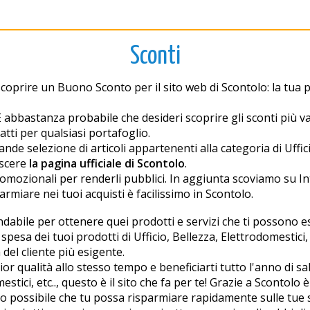
Sconti
oprire un Buono Sconto per il sito web di Scontolo: la tua
.? È abbastanza probabile che desideri scoprire gli sconti più
datti per qualsiasi portafoglio.
 selezione di articoli appartenenti alla categoria di Ufficio
oscere
la pagina ufficiale di Scontolo
.
omozionali per renderli pubblici. In aggiunta scoviamo su Int
miare nei tuoi acquisti è facilissimo in Scontolo.
abile per ottenere quei prodotti e servizi che ti possono ess
esa dei tuoi prodotti di Ufficio, Bellezza, Elettrodomestici, et
del cliente più esigente.
or qualità allo stesso tempo e beneficiarti tutto l'anno di sal
mestici, etc.., questo è il sito che fa per te! Grazie a Scontol
 possibile che tu possa risparmiare rapidamente sulle tue s